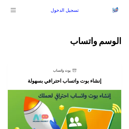
ا
تسجيل الدخول
ل
ت
ج
ا
الوسم
واتساب
و
ز
إ
ل
بوت واتساب
ى
إنشاء بوت واتساب احترافي بسهولة
ا
ل
م
ح
ت
و
ى