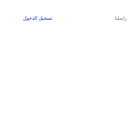
ا
ل
تسجيل الدخول
راسلنا
ت
ج
ا
و
ز
إ
ل
ى
ا
ل
م
ح
ت
و
ى