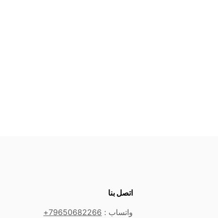
اتصل بنا
واتساب :
79650682266+