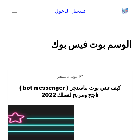
ا
تسجيل الدخول
ل
ت
ج
ا
الوسم
بوت فيس بوك
و
ز
إ
ل
بوت ماسنجر
ى
كيف تبني بوت ماسنجر ( bot messenger )
ا
ناجح ومربح لعملك 2022
ل
م
ح
ت
و
ى