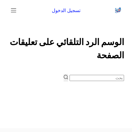
ا
تسجيل الدخول
ل
ت
ج
ا
الوسم
الرد التلقائي على تعليقات
و
الصفحة
ز
إ
ل
ى
ا
No
ل
results
م
ح
ت
و
ى